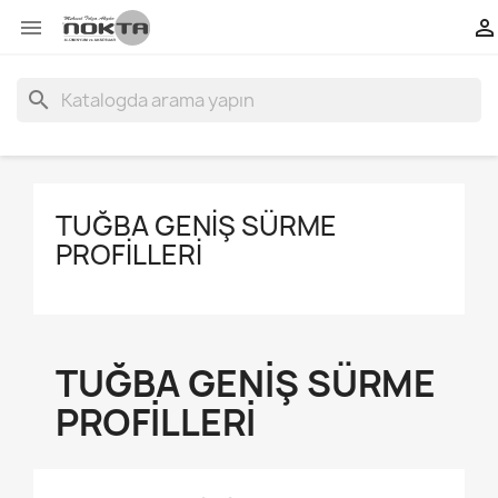


search
TUĞBA GENIŞ SÜRME
PROFILLERI
TUĞBA GENIŞ SÜRME
PROFILLERI