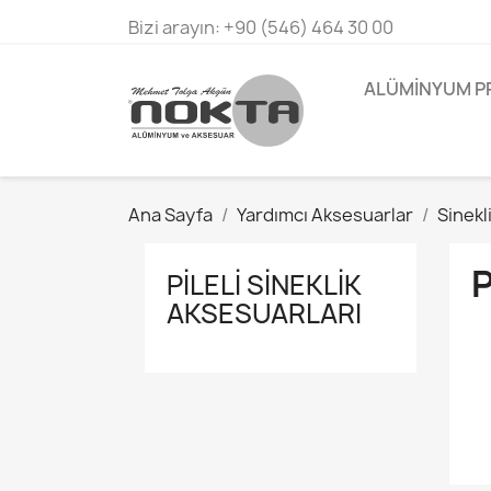
Bizi arayın:
+90 (546) 464 30 00
ALÜMINYUM P
Ana Sayfa
Yardımcı Aksesuarlar
Sinekl
P
PILELI SINEKLIK
AKSESUARLARI