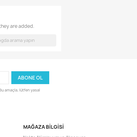
 they are added.
 Bu amaçla, lütfen yasal
MAĞAZA BILGISI