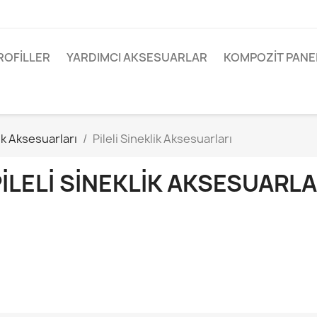
ROFILLER
YARDIMCI AKSESUARLAR
KOMPOZIT PANE
ik Aksesuarları
Pileli Sineklik Aksesuarları
ILELI SINEKLIK AKSESUARLA