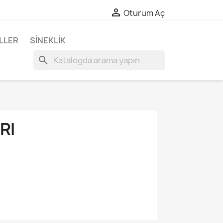

Oturum Aç
LLER
SINEKLIK
search
RI