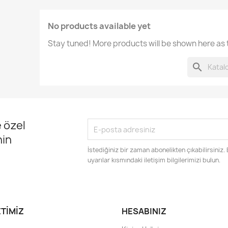
No products available yet
Stay tuned! More products will be shown here as
search
 özel
nin
İstediğiniz bir zaman abonelikten çıkabilirsiniz.
uyarılar kısmındaki iletişim bilgilerimizi bulun.
ETIMIZ
HESABINIZ