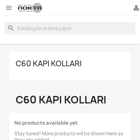


search
C60 KAPI KOLLARI
C60 KAPI KOLLARI
No products available yet
Stay tuned! More products will be shown here as
they are added.